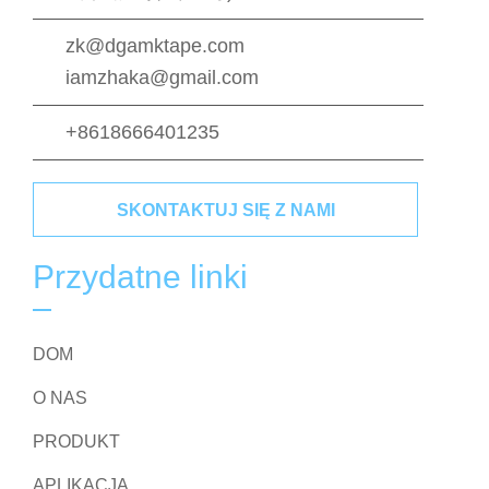
zk@dgamktape.com
iamzhaka@gmail.com
+8618666401235
SKONTAKTUJ SIĘ Z NAMI
Przydatne linki
DOM
O NAS
PRODUKT
APLIKACJA