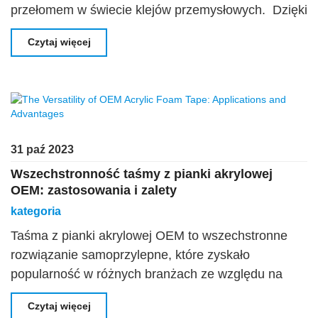
przełomem w świecie klejów przemysłowych. Dzięki
swoim wyjątkowym właściwościom i
Czytaj więcej
wszechstronności, taśma transferowa 467MP jest
najlepszym wyborem
31 paź 2023
Wszechstronność taśmy z pianki akrylowej
OEM: zastosowania i zalety
kategoria
Taśma z pianki akrylowej OEM to wszechstronne
rozwiązanie samoprzylepne, które zyskało
popularność w różnych branżach ze względu na
swoje wyjątkowe właściwości wiążące. W tym
Czytaj więcej
artykule przyjrzymy się światu OEM Acrylic Foa