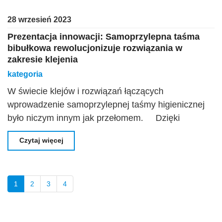
28 wrzesień 2023
Prezentacja innowacji: Samoprzylepna taśma
bibułkowa rewolucjonizuje rozwiązania w
zakresie klejenia
kategoria
W świecie klejów i rozwiązań łączących
wprowadzenie samoprzylepnej taśmy higienicznej
było niczym innym jak przełomem. Dzięki
wszechstronnym zastosowaniom i niezwykłym
Czytaj więcej
właściwościom adhezyjnym, S
1
2
3
4