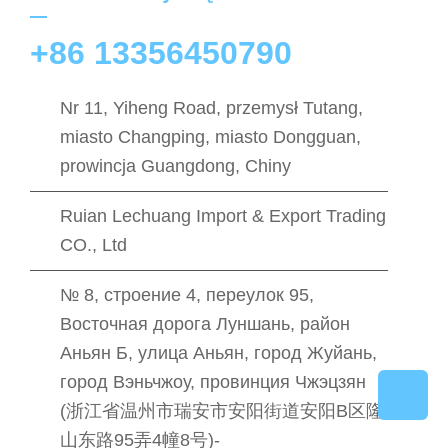
+86 13356450790
Nr 11, Yiheng Road, przemysł Tutang,
miasto Changping, miasto Dongguan,
prowincja Guangdong, Chiny
Ruian Lechuang Import & Export Trading
CO., Ltd
№ 8, строение 4, переулок 95,
Восточная дорога Луншань, район
Аньян Б, улица Аньян, город Жуйань,
город Вэньчжоу, провинция Чжэцзян
(浙江省温州市瑞安市安阳街道安阳B区隆
山东路95弄4幢8号)-