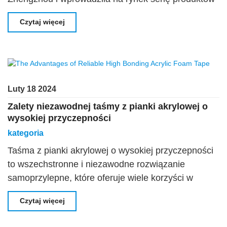
samoprzylepnych do peruk, zdobywając miłość i
Czytaj więcej
uwagę klientów. Marka AMK od dawna koncentruje
się na
Luty 18 2024
Zalety niezawodnej taśmy z pianki akrylowej o
wysokiej przyczepności
kategoria
Taśma z pianki akrylowej o wysokiej przyczepności
to wszechstronne i niezawodne rozwiązanie
samoprzylepne, które oferuje wiele korzyści w
różnych branżach. Silna przyczepność: Jedna z
Czytaj więcej
głównych zalet akrylu o wysokiej przyczepności