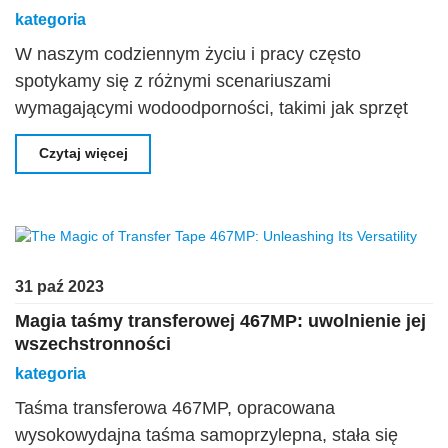
kategoria
W naszym codziennym życiu i pracy często
spotykamy się z różnymi scenariuszami
wymagającymi wodoodporności, takimi jak sprzęt
elektroniczny, meble, buty itp. Wodoodporna cienka
Czytaj więcej
taśma piankowa Pe jest bardzo popularna ze
względu na doskonałe parametry
31 paź 2023
Magia taśmy transferowej 467MP: uwolnienie jej
wszechstronności
kategoria
Taśma transferowa 467MP, opracowana
wysokowydajna taśma samoprzylepna, stała się