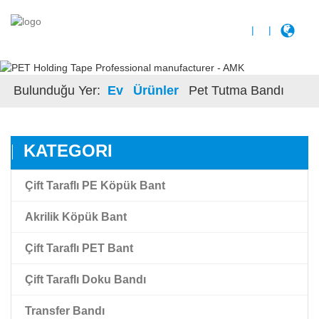
|
|
Bulunduğu Yer:
Ev
Ürünler
Pet Tutma Bandı
KATEGORI
Çift Taraflı PE Köpük Bant
Akrilik Köpük Bant
Çift Taraflı PET Bant
Akrilik Köpük Bant
Çift Taraflı Doku Bandı
Yüksek Yapıştırma Akrilik Köpük Bant
Çift Taraflı Şeffaf Pet Film Bandı
Transfer Bandı
Çift Taraflı Siyah Pet Bant