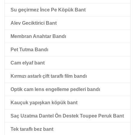
Su geçirmez İnce Pe Köpük Bant
Kırmızı paspas astarlı çift taraflı pet bant
Alev Geciktirici Bant
Membran Anahtar Bandı
Pet Tutma Bandı
Cam elyaf bant
Kırmızı astarlı çift taraflı film bandı
Optik cam lens engelleme pedleri bandı
Kauçuk yapışkan köpük bant
Saç Uzatma Dantel Ön Destek Toupee Peruk Bant
Tek taraflı bez bant
peruk çift taraflı bant