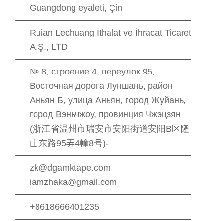
Guangdong eyaleti, Çin
Ruian Lechuang İthalat ve İhracat Ticaret
A.Ş., LTD
№ 8, строение 4, переулок 95,
Восточная дорога Луншань, район
Аньян Б, улица Аньян, город Жуйань,
город Вэньчжоу, провинция Чжэцзян
(浙江省温州市瑞安市安阳街道安阳B区隆
山东路95弄4幢8号)-
zk@dgamktape.com
iamzhaka@gmail.com
+8618666401235