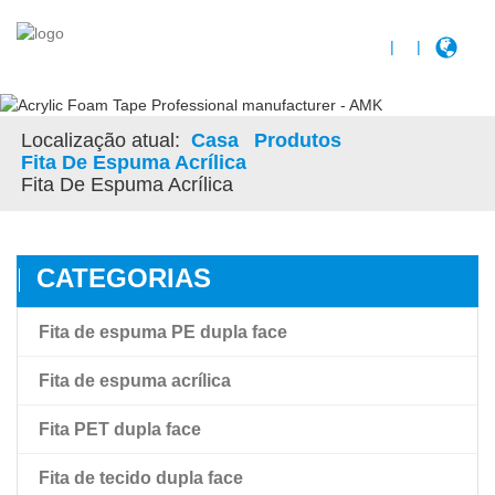
|
|
Localização atual:
Casa
Produtos
Fita De Espuma Acrílica
Fita De Espuma Acrílica
CATEGORIAS
Fita de espuma PE dupla face
Fita de espuma acrílica
Fita PET dupla face
Fita de espuma acrílica
Fita de tecido dupla face
Fita de espuma acrílica de alta ligação Amk
Fita de filme pet transparente de dupla face