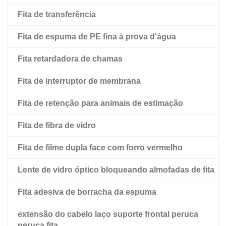
Fita de transferência
Fita adesiva preta dupla face para animais de
estimação
Fita de espuma de PE fina à prova d'água
Fita dupla face para animais de estimação com forro
Fita retardadora de chamas
de esfregão vermelho
Fita de interruptor de membrana
Fita de retenção para animais de estimação
Fita de fibra de vidro
Fita de filme dupla face com forro vermelho
Lente de vidro óptico bloqueando almofadas de fita
Fita adesiva de borracha da espuma
extensão do cabelo laço suporte frontal peruca
peruca fita