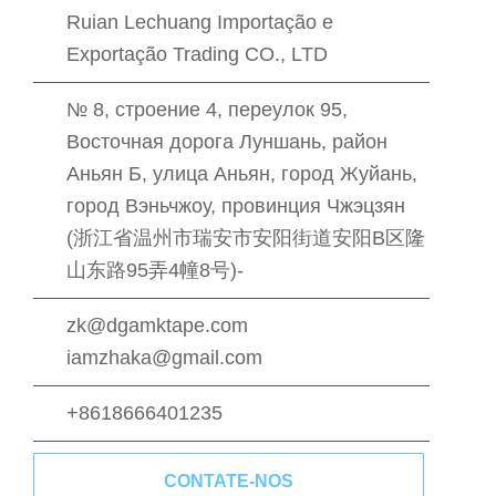
Ruian Lechuang Importação e
Exportação Trading CO., LTD
№ 8, строение 4, переулок 95,
Восточная дорога Луншань, район
Аньян Б, улица Аньян, город Жуйань,
город Вэньчжоу, провинция Чжэцзян
(浙江省温州市瑞安市安阳街道安阳B区隆
山东路95弄4幢8号)-
zk@dgamktape.com
iamzhaka@gmail.com
+8618666401235
CONTATE-NOS