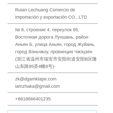
Ruian Lechuang Comercio de
importación y exportación CO., LTD
№ 8, строение 4, переулок 95,
Восточная дорога Луншань, район
Аньян Б, улица Аньян, город Жуйань,
город Вэньчжоу, провинция Чжэцзян
(浙江省温州市瑞安市安阳街道安阳B区隆
山东路95弄4幢8号)-
zk@dgamktape.com
iamzhaka@gmail.com
+8618666401235