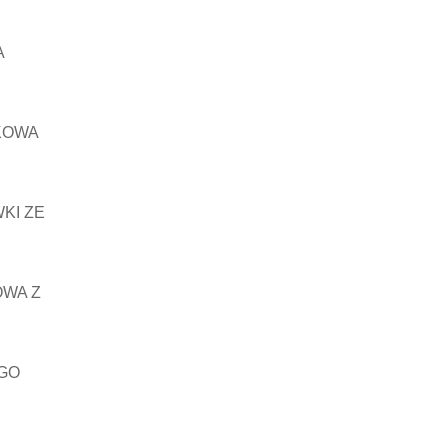
A
KOWA
KI ZE
OWA Z
GO