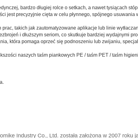
dynczej, bardzo długiej rolce o setkach, a nawet tysiącach st
ci jest precyzyjnie cięta w celu płynnego, spójnego usuwania
 prac, takich jak zautomatyzowane aplikacje lub linie wytłacz
zezbrojeń i dłuższym seriom, co skutkuje bardziej wydajnymi pr
mania, która pomaga oprzeć się podnoszeniu lub zwijaniu, spec
kszości naszych taśm piankowych PE / taśm PET / taśm higien
a.
mike Industry Co., Ltd. została założona w 2007 roku j