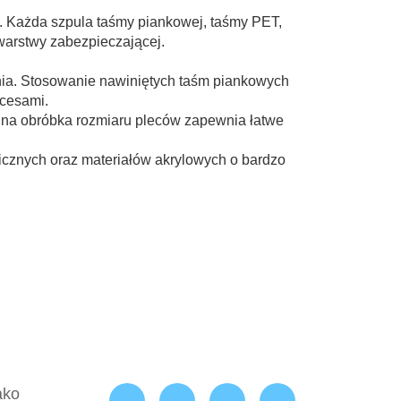
óp. Każda szpula taśmy piankowej, taśmy PET,
 warstwy zabezpieczającej.
ania. Stosowanie nawiniętych taśm piankowych
ocesami.
jalna obróbka rozmiaru pleców zapewnia łatwe
icznych oraz materiałów akrylowych o bardzo
ako