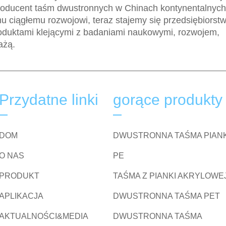
roducent taśm dwustronnych w Chinach kontynentalnych
mu ciągłemu rozwojowi, teraz stajemy się przedsiębiors
oduktami klejącymi z badaniami naukowymi, rozwojem,
ażą.
Przydatne linki
gorące produkty
DOM
DWUSTRONNA TAŚMA PIAN
O NAS
PE
PRODUKT
TAŚMA Z PIANKI AKRYLOWE
APLIKACJA
DWUSTRONNA TAŚMA PET
AKTUALNOŚCI&MEDIA
DWUSTRONNA TAŚMA