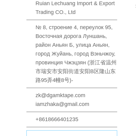
Ruian Lechuang Import & Export
Trading CO., Ltd
№ 8, строение 4, переулок 95,
Восточная дорога Луншань,
район Аньян Б, улица Аньян,
город Жуйань, город Вэньчжоу,
провинция Чжэцзян (浙江省温州
市瑞安市安阳街道安阳B区隆山东
路95弄4幢8号)-
zk@dgamktape.com
iamzhaka@gmail.com
+8618666401235