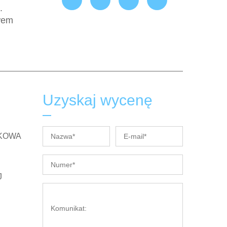
.
twem
Uzyskaj wycenę
KOWA
J